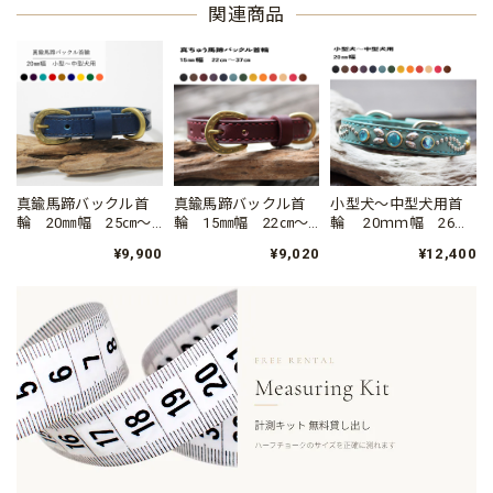
関連商品
真鍮馬蹄バックル首
真鍮馬蹄バックル首
小型犬～中型犬用首
輪 20㎜幅 25㎝～
輪 15㎜幅 22㎝～
輪 20ｍｍ幅 26㎝
48㎝ 小型犬～中型
37㎝ 小型犬～向き
～37㎝ シュナウザ
¥9,900
¥9,020
¥12,400
犬
ー、コッカー、柴犬
など