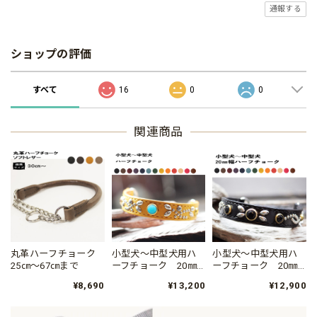
通報する
ショップの評価
すべて
16
0
0
関連商品
丸革ハーフチョーク
小型犬～中型犬用ハ
小型犬～中型犬用ハ
25㎝～67㎝まで
ーフチョーク 20㎜
ーフチョーク 20㎜
幅 25㎝～48㎝まで
幅 28cm～48㎝
¥8,690
¥13,200
¥12,900
シュナウザー、アメ
リカンコッカー、ジ
ャックラッセルテリ