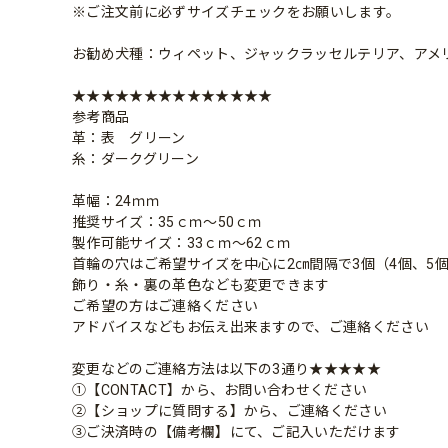
※ご注文前に必ずサイズチェックをお願いします。
お勧め犬種：ウィペット、ジャックラッセルテリア、アメ
★★★★★★★★★★★★★★
参考商品
革：表 グリーン
糸：ダークグリーン
革幅：24ｍｍ
推奨サイズ：35ｃｍ～50ｃｍ
製作可能サイズ：33ｃｍ～62ｃｍ
首輪の穴はご希望サイズを中心に2㎝間隔で3個（4個、5
飾り・糸・裏の革色なども変更できます
ご希望の方はご連絡ください
アドバイスなどもお伝え出来ますので、ご連絡ください
変更などのご連絡方法は以下の3通り★★★★★
①【CONTACT】から、お問い合わせください
②【ショップに質問する】から、ご連絡ください
③ご決済時の【備考欄】にて、ご記入いただけます