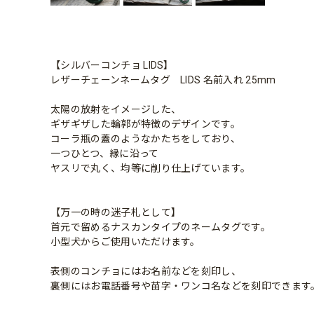
【シルバーコンチョ LIDS】
レザーチェーンネームタグ LIDS 名前入れ 25mm
太陽の放射をイメージした、
ギザギザした輪郭が特徴のデザインです。
コーラ瓶の蓋のようなかたちをしており、
一つひとつ、縁に沿って
ヤスリで丸く、均等に削り仕上げています。
【万一の時の迷子札として】
首元で留めるナスカンタイプのネームタグです。
小型犬からご使用いただけます。
表側のコンチョにはお名前などを刻印し、
裏側にはお電話番号や苗字・ワンコ名などを刻印できます